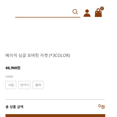
0
베이직 싱글 오버핏 자켓 (*3COLOR)
66,900원
color
크림
연카키
블랙
0
원
총 상품 금액