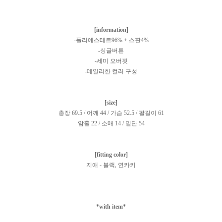
[information]
-폴리에스테르96% + 스판4%
-싱글버튼
-세미 오버핏
-데일리한 컬러 구성
[size]
총장 69.5 / 어깨 44 / 가슴 52.5 / 팔길이 61
암홀 22 / 소매 14 / 밑단 54
[fitting color]
지애 - 블랙, 연카키
*with item*