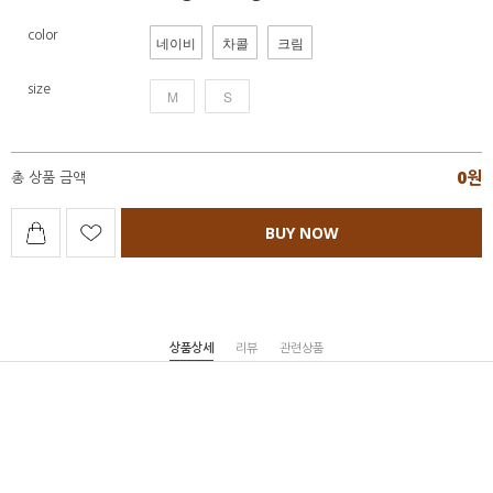
color
네이비
차콜
크림
size
M
S
0
원
총 상품 금액
BUY NOW
상품상세
리뷰
관련상품