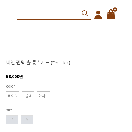
0
바인 핀턱 훌 롱스커트 (*3color)
58,000원
color
베이지
블랙
화이트
size
S
M