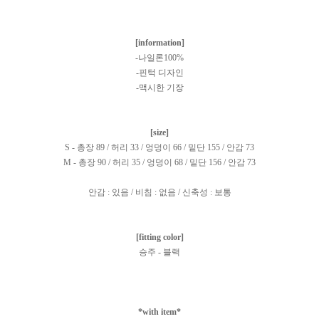
[information]
-나일론100%
-핀턱 디자인
-맥시한 기장
[size]
S - 총장 89 / 허리 33 / 엉덩이 66 / 밑단 155 / 안감 73
M - 총장 90 / 허리 35 / 엉덩이 68 / 밑단 156 / 안감 73
안감 : 있음 / 비침 : 없음 / 신축성 : 보통
[fitting color]
승주 - 블랙
*with item*