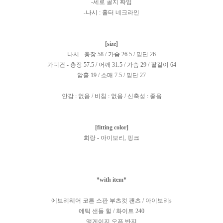
-세로 골지 짜임
-나시 : 홀터 네크라인
[size]
나시 - 총장 58 / 가슴 26.5 / 밑단 26
가디건 - 총장 57.5 / 어깨 31.5 / 가슴 29 / 팔길이 64
암홀 19 / 소매 7.5 / 밑단 27
안감 : 없음 / 비침 : 없음 / 신축성 : 좋음
[fitting color]
희랑 - 아이보리, 핑크
*with item*
에브리웨어 코튼 스판 부츠컷 팬츠 / 아이보리s
에틱 샌들 힐 / 화이트 240
앵게이지 오픈 반지