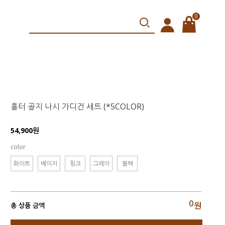
0
홀터 골지 나시 가디건 세트 (*5COLOR)
54,900원
color
화이트
베이지
핑크
그레이
블랙
0
원
총 상품 금액