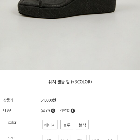
웨지 샌들 힐 (*3COLOR)
상품가
51,000원
배송비
(조건)
지역별
color
베이지
블루
블랙
size
225
230
235
240
245