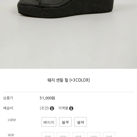
웨지 샌들 힐 (*3COLOR)
상품가
51,000원
배송비
(조건)
지역별
color
베이지
블루
블랙
size
225
230
235
240
245