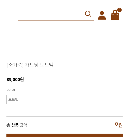
0
[소가죽] 가드닝 토트백
89,000원
color
오트밀
0
원
총 상품 금액