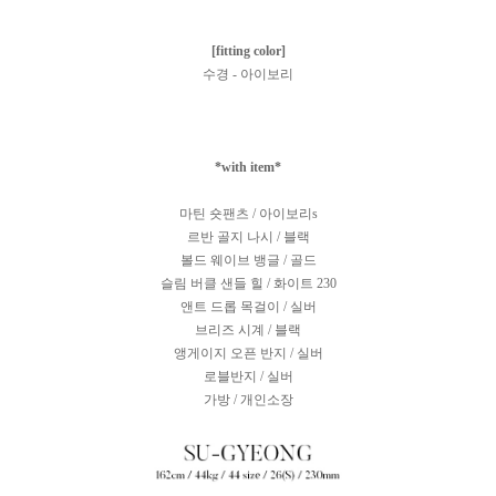
[fitting color]
수경 - 아이보리
*with item*
마틴 숏팬츠 / 아이보리s
르반 골지 나시 / 블랙
볼드 웨이브 뱅글 / 골드
슬림 버클 샌들 힐 / 화이트 230
앤트 드롭 목걸이 / 실버
브리즈 시계 / 블랙
앵게이지 오픈 반지 / 실버
로블반지 / 실버
가방 / 개인소장