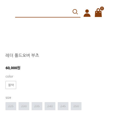
0
레더 폴드오버 부츠
60,000원
color
블랙
size
225
230
235
240
245
250