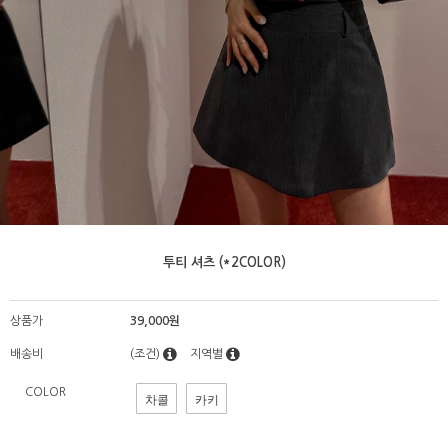
투티 셔츠 (*2COLOR)
상품가
39,000원
배송비
(조건)
지역별
COLOR
차콜
카키