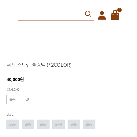
0
너프 스트랩 슬링백 (*2COLOR)
40,000원
COLOR
블랙
실버
SIZE
225
230
235
240
245
250