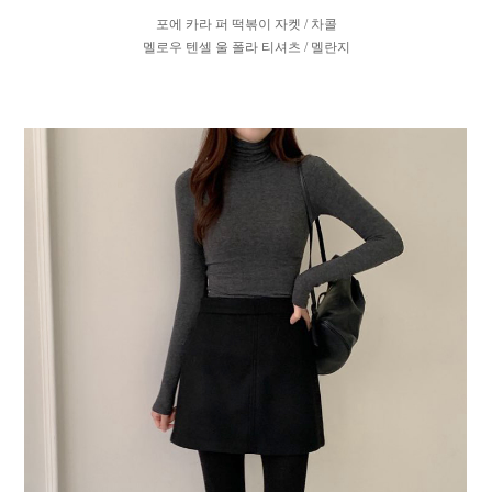
포에 카라 퍼 떡볶이 자켓 / 차콜
멜로우 텐셀 울 폴라 티셔츠 / 멜란지