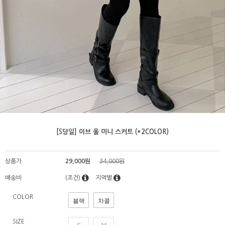
[S당일] 이브 울 미니 스커트 (*2COLOR)
상품가
29,000원
34,000원
배송비
(조건)
지역별
COLOR
블랙
차콜
SIZE
S
M