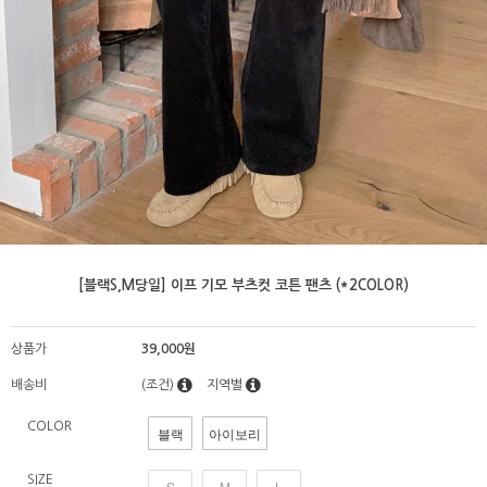
[블랙S,M당일] 이프 기모 부츠컷 코튼 팬츠 (*2COLOR)
상품가
39,000원
배송비
(조건)
지역별
COLOR
블랙
아이보리
SIZE
S
M
L