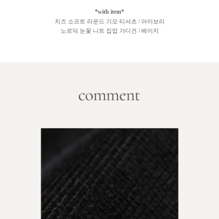
*with item*
치즈 소프트 라운드 기모 티셔츠 / 아이보리
노르딕 눈꽃 니트 집업 가디건 / 베이지