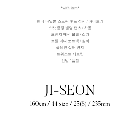
*with item*
웬더 나일론 스트링 후드 점퍼 / 아이보리
스캇 쿨링 밴딩 팬츠 / 차콜
프렌치 배색 볼캡 / 소라
브릴 미니 토트백 / 실버
플레인 실버 반지
트위스트 세트링
신발 / 품절