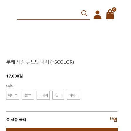
0
부케 셔링 튜브탑 나시 (*5COLOR)
17,000원
color
화이트
블랙
그레이
핑크
베이지
0
원
총 상품 금액