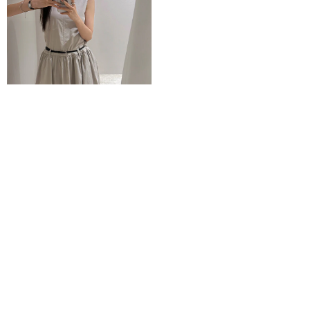
비엔 원피스 (*2COLOR)
66,000원
1
ABOUT
CONTACT
STORE
COMUNITY