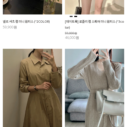
넬르 셔츠 랩 미니 원피스 (*2COLOR)
[데이트룩] 로즐리 랩 스퀘어 미니 원피스 (*3co
59,900원
lor)
59,000원
46,000원