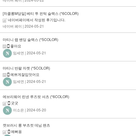
[차콜롱M당일] 베티 투 핀턱 슬랙스 (*6COLOR)
네이버페이에서 작성된 후기입니다.
네이버 페이
| 2024-05-21
마티니 랩 밴딩 슬랙스 (*5COLOR)
좋아요
임세연
| 2024-05-21
마티니 반팔 자켓 (*5COLOR)
예쁘게잘입엇어요
임세연
| 2024-05-21
에브리웨어 린넨 루즈핏 셔츠 (*6COLOR)
굿굿
이소은
| 2024-05-20
캣브러시 롱 부츠컷 데님 팬츠
예뻐용